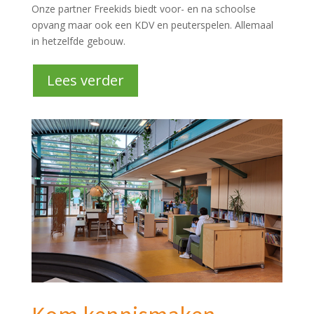
Onze partner
Freekids
biedt
v
oor- en na school
se
opvang maar ook een KDV en peuterspelen
. Allemaal
in hetzelfde
gebouw.
Lees verder