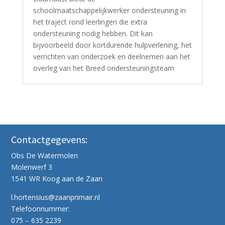
schoolmaatschappelijkwerker ondersteuning in
het traject rond leerlingen die extra
ondersteuning nodig hebben. Dit kan
bijvoorbeeld door kortdurende hulpverlening, het
verrichten van onderzoek en deelnemen aan het
overleg van het Breed ondersteuningsteam
Contactgegevens:
Obs De Watermolen
Molenwerf 3
1541 WR Koog aan de Zaan
l.hortensius@zaanprimair.nl
Telefoonnummer:
075 – 635 2239