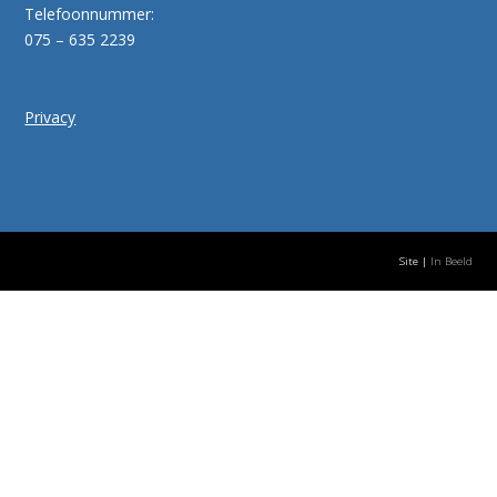
Telefoonnummer:
075 – 635 2239
Privacy
Site |
In Beeld